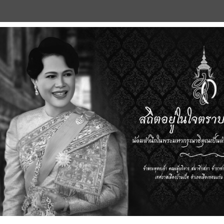
ยเนื้อสัตว์ พ.ศ.2559
.ศ.2551
้องกันและปราบปรามการทุจริต พ.ศ.2551 (2)
๓