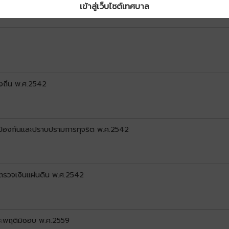
เข้าสู่เว็บไซต์เทศบาล
งถิ่น พ.ศ.2542
ป้องกันและปราบปรามการทุจริต พ.ศ.2542
รวจเงินแผ่นดิน พ.ศ.2542
ระพฤติมิชอบ พ.ศ.2559