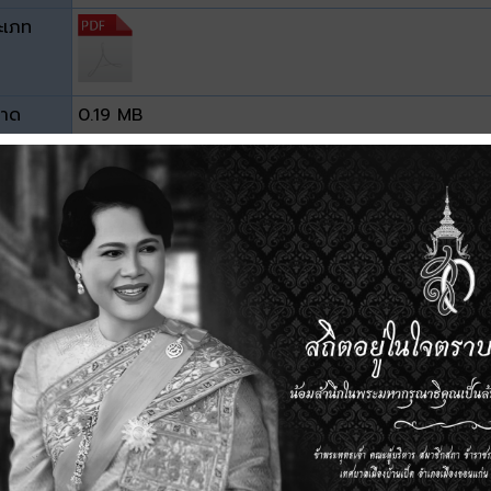
ะเภท
าด
0.19 MB
วน์โหลด