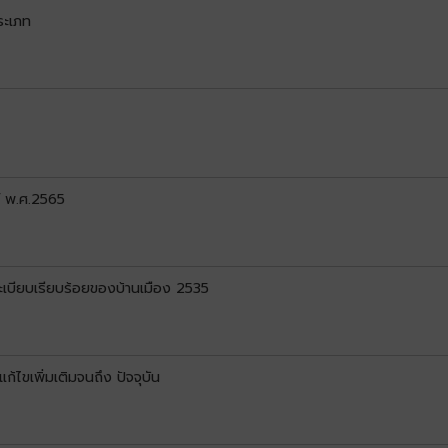
ระเภท
์ พ.ศ.2565
บียบเรียบร้อยของบ้านเมือง 2535
ไขเพิ่มเติมจนถึง ปัจจุบัน