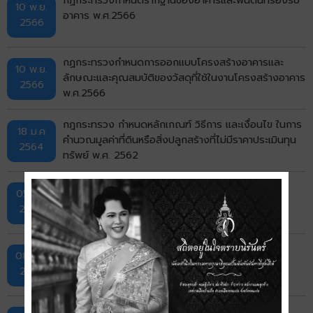
10 พ.ย.
อาคาร พ.ศ.2566
2566
กฏกระทรวงกำหนดการออกแบบโครงสร้างอาคารและ
10 พ.ย.
ลักษณะและคุณสมบัติของวัสดุที่ใช้ในงานโครงสร้างอาคาร
2566
พ.ศ.2566
กฎกระทรวง กำหนดหลักเกณฑ์ วิธีการ และเงื่อนไข ในการ
18 ม.ค
คำนวณมูลค่าที่ดินหรือสิ่งปลูกสร้างที่ไม่มีราคาประเมินทุน
2564
ทรัพย์ พ.ศ. 2562
กฎกระทรวง การงดหรือลดเบี้ยปรับ พ.ศ. 2562
05 ม.ค
2564
กำหนดกฏกระทรวงอัตราภาษีป้าย พ.ศ.2563
08 ธ.ค.
2563
กฎกระทรวง กำหนดกรณีการจัดซื้อจัดจ้างพัสดุโดยวิธี