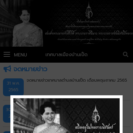
เทศบาลเมืองบ้านเป็ด
MENU
จดหมายข่าว
จดหมายข่าวเทศบาลตำบลบ้านเป็ด เดือนพฤษภาคม 2565
31 พ.ค.
2565
จดหมายข่าวเทศบาลตำบลบ้านเป็ด เดือนเมษายน 2565
30 เม.ย.
2565
จดหมายข่าวเทศบาลตำบลบ้านเป็ด เดือนมีนาคม 2565