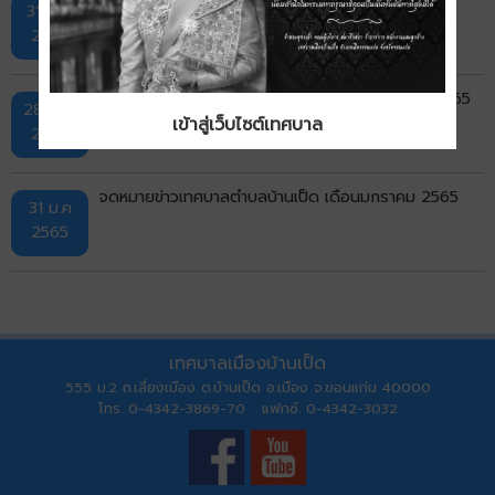
31 มี.ค.
2565
จดหมายข่าวเทศบาลตำบลบ้านเป็ด เดือนกุมภาพันธ์ 2565
28 ก.พ.
เข้าสู่เว็บไซต์เทศบาล
2565
จดหมายข่าวเทศบาลตำบลบ้านเป็ด เดือนมกราคม 2565
31 ม.ค
2565
เทศบาลเมืองบ้านเป็ด
555 ม.2 ถ.เลี่ยงเมือง ต.บ้านเป็ด อ.เมือง จ.ขอนแก่น 40000
โทร. 0-4342-3869-70 แฟกซ์. 0-4342-3032