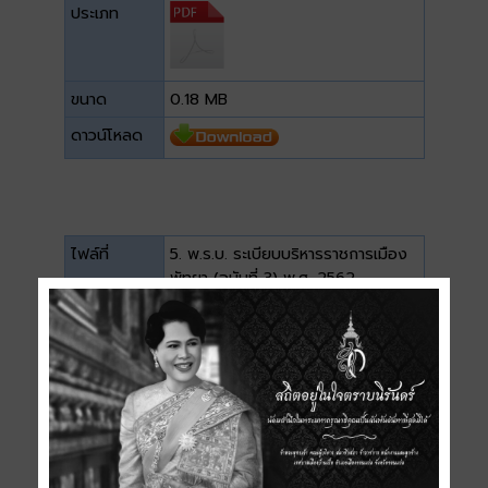
ประเภท
ขนาด
0.18 MB
ดาวน์โหลด
ไฟล์ที่
5. พ.ร.บ. ระเบียบบริหารราชการเมือง
พัทยา (ฉบับที่ 3) พ.ศ. 2562
ประเภท
ขนาด
0.17 MB
ดาวน์โหลด