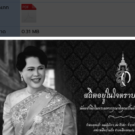
ะเภท
าด
0.31 MB
วน์โหลด