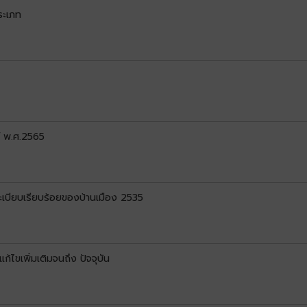
ระเภท
์ พ.ศ.2565
บียบเรียบร้อยของบ้านเมือง 2535
ไขเพิ่มเติมจนถึง ปัจจุบัน