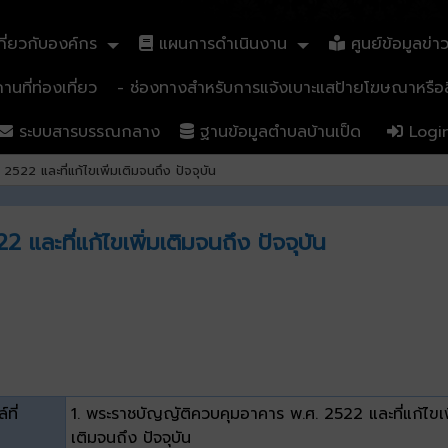
ี่ยวกับองค์กร
แผนการดำเนินงาน
ศูนย์ข้อมูลข่า
นที่ท่องเที่ยว
- ช่องทางสำหรับการแจ้งเบาะแสป้ายโฆษณาหรือสิ
ระบบสารบรรณกลาง
ฐานข้อมูลตำบลบ้านเป็ด
Logi
22 และที่แก้ไขเพิ่มเติมจนถึง ปัจจุบัน
ละที่แก้ไขเพิ่มเติมจนถึง ปัจจุบัน
์ที่
1. พระราชบัญญัติควบคุมอาคาร พ.ศ. 2522 และที่แก้ไขเพ
เติมจนถึง ปัจจุบัน