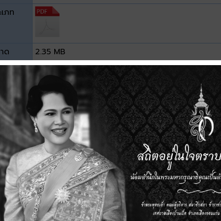
ะเภท
าด
2.35 MB
วน์โหลด