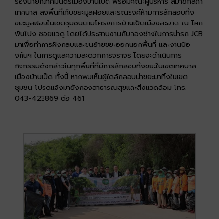
รองนายกเทศมนตรีเมืองบ้านเป็ด พร้อมคณะผู้บริหาร สมาชิกสภา
เทศบาล ลงพื้นที่เก็บขยะมูลฝอยและรณรงค์ห้ามการลักลอบทิ้ง
ขยะมูลฝอยในเขตชุมชนตามโครงการบ้านเป็ดเมืองสะอาด ณ โคก
ฟันโปง ซอยแวดู โดยได้ประสานงานกับกองช่างในการนำรถ JCB
มาเพื่อทำการฝังกลบและขนย้ายขยะออกนอกพื้นที่ และงานป้อ
งกันฯ ในการดูแลความสะดวกการจราจร โดยจะดำเนินการ
กิจกรรมดังกล่าวในทุกพื้นที่ที่มีการลักลอบทิ้งขยะในเขตเทศบาล
เมืองบ้านเป็ด ทั้งนี้ หากพบเห็นผู้ใดลักลอบนำขยะมาทิ้งในเขต
ชุมชน โปรดแจ้งมายังกองสาธารณสุขและสิ่งแวดล้อม โทร.
043-423869 ต่อ 461