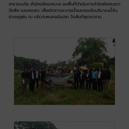
สาธารณภัย สำนักปลัดเทศบาล ลงพื้นที่ดำเนินการกำจัดผักตบชวา
วัชพืช และเศษสวะ เพื่อเปิดทางระบายน้ำและรองรับปริมาณน้ำใน
ช่วงฤดูฝน ณ บริเวณหนองมันปลา วัดสันติสุขวนาราม