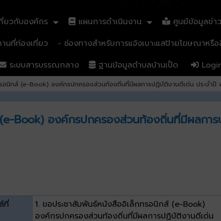
ี่ยวกับองค์กร
แผนการดำเนินงาน
ศูนย์ข้อมูลข่า
นที่ท่องเที่ยว
- ช่องทางสำหรับการแจ้งเบาะแสป้ายโฆษณาหรือสิ
ระบบสารบรรณกลาง
ฐานข้อมูลตำบลบ้านเป็ด
Logi
ทรอนิกส์ (e-Book) องค์กรปกครองส่วนท้องถิ่นที่มีผลการปฏิบัติงานดีเด่น ประจำปี
์ (e-Book) องค์กรปกครองส่วนท้องถิ่นที่มีผลการ
์ที่
1. ขอประชาสัมพันธ์หนังสืออิเล็กทรอนิกส์ (e-Book)
องค์กรปกครองส่วนท้องถิ่นที่มีผลการปฏิบัติงานดีเด่น