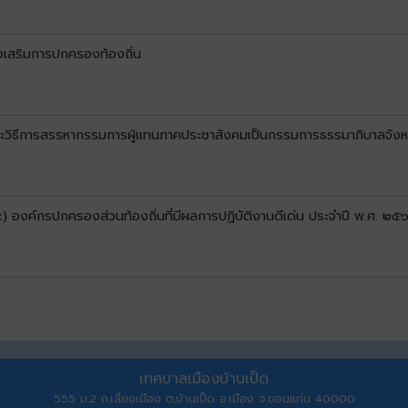
่งเสริมการปกครองท้องถิ่น
ละวิธีการสรรหากรรมการผู้แทนภาคประชาสังคมเป็นกรรมการธรรมาภิบาลจังห
k) องค์กรปกครองส่วนท้องถิ่นที่มีผลการปฏิบัติงานดีเด่น ประจำปี พ.ศ. ๒๕
เทศบาลเมืองบ้านเป็ด
555 ม.2 ถ.เลี่ยงเมือง ต.บ้านเป็ด อ.เมือง จ.ขอนแก่น 40000