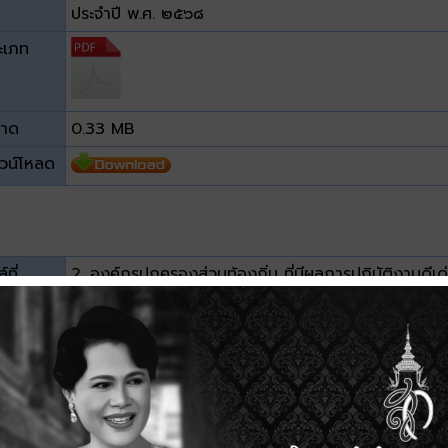
ประจำปี พ.ศ. ๒๕๖๘
ะเภท
าด
0.33 MB
วน์โหลด
์ที่
2. องค์กรปกครองส่วนท้องถิ่น ที่มีผลการปฏิบัติงานดีเด
ระดับประเทศ ประจำ ปี พ.ศ. 2568
ะเภท
าด
14.74 MB