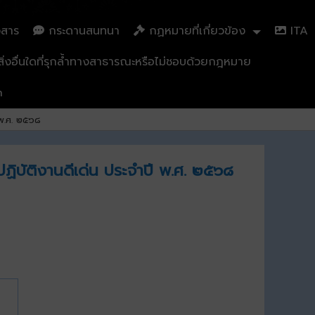
วสาร
กระดานสนทนา
กฏหมายที่เกี่ยวข้อง
ITA
่งอื่นใดที่รุกล้ำทางสาธารณะหรือไม่ชอบด้วยกฎหมาย
n
 พ.ศ. ๒๕๖๘
ปฏิบัติงานดีเด่น ประจำปี พ.ศ. ๒๕๖๘