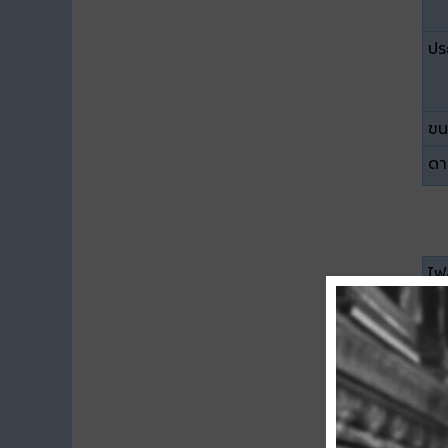
ปร
ขน
ดา
ไฟล
ปร
ขน