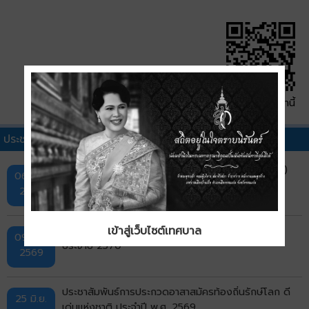
QR Code หน้านี้
ประชาสัมพันธ์ทั่วไปอื่นๆ
แผนพัฒนาการประกันภัย ฉบับที่ 5 (พ.ศ. 2569–2573)
06 ส.ค.
2569
เข้าสู่เว็บไซต์เทศบาล
ประชาสัมพันธ์ การสรรหาปราชญ์เกษตรของแผ่นดิน
09 ก.ค.
ประจำปี 2570
2569
ประชาสัมพันธ์การประกวดอาสาสมัครท้องถิ่นรักษ์โลก ดี
25 มิ.ย.
เด่นแห่งชาติ ประจำปี พ.ศ. 2569