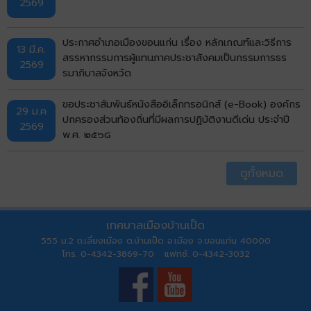
2569
ประกาศอำเภอเมืองขอนแก่น เรื่อง หลักเกณฑ์และวิธีการ
13 มี.ค.
สรรหากรรมการผู้แทนภาคประชาสังคมเป็นกรรมการธร
2569
รมาภิบาลจังหวัด
ขอประชาสัมพันธ์หนังสืออิเล็กทรอนิกส์ (e-Book) องค์กร
29 ม.ค
ปกครองส่วนท้องถิ่นที่มีผลการปฏิบัติงานดีเด่น ประจำปี
2569
พ.ศ. ๒๕๖๘
ดูทั้งหมด
เทศบาลเมืองบ้านเป็ด
555 ม.2 ถ.เลี่ยงเมือง ต.บ้านเป็ด อ.เมือง จ.ขอนแก่น 40000
โทร. 0-4342-3869-70 แฟกซ์. 0-4342-3032