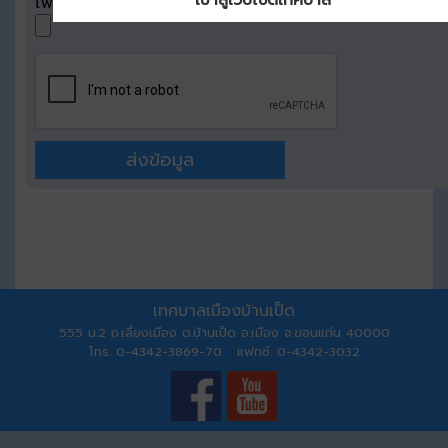
ไฟล์รูปภาพ
(gif,jpg,png) ไม่เกิน 200 KB
เทศบาลเมืองบ้านเป็ด
555 ม.2 ถ.เลี่ยงเมือง ต.บ้านเป็ด อ.เมือง จ.ขอนแก่น 40000
โทร. 0-4342-3869-70 แฟกซ์. 0-4342-3032