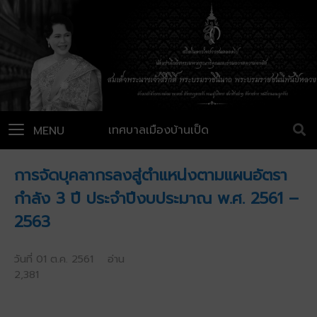
เทศบาลเมืองบ้านเป็ด
MENU
การจัดบุคลากรลงสู่ตำแหน่งตามแผนอัตรา
กำลัง 3 ปี ประจำปีงบประมาณ พ.ศ. 2561 –
2563
วันที่ 01 ต.ค. 2561 อ่าน
2,381