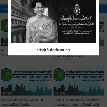
ภาพวิดีทัศน์อื่นๆ
เข้าสู่เว็บไซต์เทศบาล
No Gift Policy
ประชาสัมพันธ์ช่องทางการติดต่อ
03 ก.ค. 2569
เทศบาลเมืองบ้านเป็ด
29 พ.ค. 2569
ศูนย์ข้อมูลข่าวสารของราชการ
การชำระค่าธรรมเนียมเก็บและขน
เทศบาลเมืองบ้านเป็ด
ขยะมูลฝอย เทศบาลเมืองบ้านเป็ด