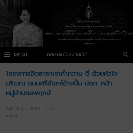
เทศบาลเมืองบ้านเป็ด
MENU
โครงการจิตสาอาเราทำความ ดี ด้วยหัวใจ
บริเวณ ถนนศรีจันทร์ข้างปั้ม ปตท. หน้า
หมู่บ้านชลพฤกษ์
วันที่ 13 พ.ค. 2562 อ่าน
2,373