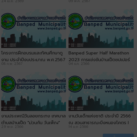
24 เม.ย. 2569
09 พ.ค. 2567
โครงการฝึกอบรมและทัศนศึกษาดู
ฺBanped Super Half Marathon
งาน ประจำปีงบประมาณ พ.ศ.2567
2023 การแข่งขันบ้านเป็ดซุปเปอร์
08 ก.พ. 2567
04 ธ.ค. 2566
l เทศบาลตำบลบ้านเป็ด
ฮาร์ฟมาราธอน ครั้งที่ 12
งานประเพณีวันลอยกระทง เทศบาล
งานวันเด็กแห่งชาติ ประจำปี 2566
ตำบลบ้านเป็ด "ม่วนกัน วันเพ็ญ"
ณ สวนสาธารณะบึงหนองโคตร l
29 พ.ย. 2566
14 ม.ค 2566
ประจำปี 2566 ณ สวนสาธารณะบึง
เทศบาลตำบลบ้านเป็ด
หนองโคตร