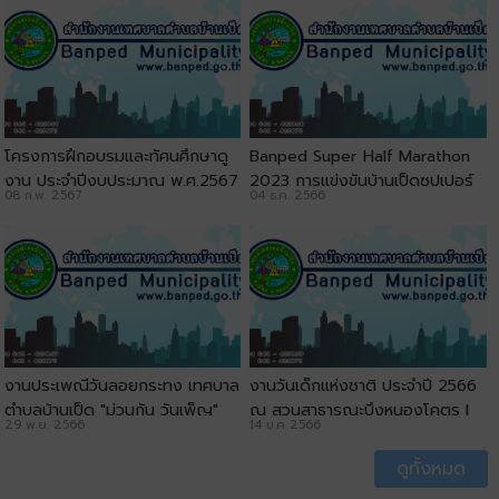
โครงการฝึกอบรมและทัศนศึกษาดู
ฺBanped Super Half Marathon
งาน ประจำปีงบประมาณ พ.ศ.2567
2023 การแข่งขันบ้านเป็ดซุปเปอร์
08 ก.พ. 2567
04 ธ.ค. 2566
l เทศบาลตำบลบ้านเป็ด
ฮาร์ฟมาราธอน ครั้งที่ 12
งานประเพณีวันลอยกระทง เทศบาล
งานวันเด็กแห่งชาติ ประจำปี 2566
ตำบลบ้านเป็ด "ม่วนกัน วันเพ็ญ"
ณ สวนสาธารณะบึงหนองโคตร l
29 พ.ย. 2566
14 ม.ค 2566
ประจำปี 2566 ณ สวนสาธารณะบึง
เทศบาลตำบลบ้านเป็ด
หนองโคตร
ดูทั้งหมด