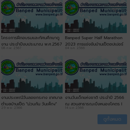
โครงการฝึกอบรมและทัศนศึกษาดู
ฺBanped Super Half Marathon
งาน ประจำปีงบประมาณ พ.ศ.2567
2023 การแข่งขันบ้านเป็ดซุปเปอร์
08 ก.พ. 2567
04 ธ.ค. 2566
l เทศบาลตำบลบ้านเป็ด
ฮาร์ฟมาราธอน ครั้งที่ 12
งานประเพณีวันลอยกระทง เทศบาล
งานวันเด็กแห่งชาติ ประจำปี 2566
ตำบลบ้านเป็ด "ม่วนกัน วันเพ็ญ"
ณ สวนสาธารณะบึงหนองโคตร l
29 พ.ย. 2566
14 ม.ค 2566
ประจำปี 2566 ณ สวนสาธารณะบึง
เทศบาลตำบลบ้านเป็ด
หนองโคตร
ดูทั้งหมด