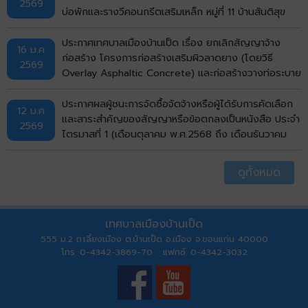
2569
ประกวดราคาอิเล็กทรอนิกส์ (e-bidding)
บ่อพักและรางวีคอนกรีตเสริมเหล็ก หมู่ที่ 11 บ้านสันติสุข
(ซอย 4) ตำบลบ้านเป็ด อำเภอเมืองขอนแก่น จังหวัด
ขอนแก่น โดยวิธีคัดเลือก
ประกาศเทศบาลเมืองบ้านเป็ด เรื่อง ยกเลิกสัญญาจ้าง
16 ม.ค
ก่อสร้าง โครงการก่อสร้างเสริมผิวลาดยาง (โดยวิธี
2569
Overlay Asphaltic Concrete) และก่อสร้างวางท่อระบาย
น้ำพร้อมบ่อพักและรางวีคอนกรีตสเริมเหล็ก (จากถนนมะลิ
วัลย์ ถึงถนนเลี่ยงเมือง) รหัสทางหลวงท้องถิ่น
ประกาศผลผู้ชนะการจัดซื้อจัดจ้างหรือผู้ได้รับการคัดเลือก
12 ม.ค
ขก.ถ.36007 แยกทางหลวงหมายเลข 12 (บ้านโคกฟันโปง)
และสาระสำคัญของสัญญาหรือข้อตกลงเป็นหนังสือ ประจำ
2569
- แยกทางหลวงหมายเลข 230 (ทางเลี่ยงเมือง) หมู่ที่ 4,21
ไตรมาสที่ 1 (เดือนตุลาคม พ.ศ.2568 ถึง เดือนธันวาคม
บ้านโคกฟันโปง พื้นที่ผิวจราจรรวมไม่น้อยกว่า 12,250
พ.ศ.2568)
ตารางเมตร ตำบลบ้านเป็ด อำเภอเมืองขอนแก่น จังหวัด
ดูทั้งหมด
ขอนแก่น ด้วยวิธีประกวดราคาอิเล็กทรอนิกส์ (e-bidding)
เทศบาลเมืองบ้านเป็ด
555 ม.2 ถ.เลี่ยงเมือง ต.บ้านเป็ด อ.เมือง จ.ขอนแก่น 40000
โทร. 0-4342-3869-70 แฟกซ์. 0-4342-3032