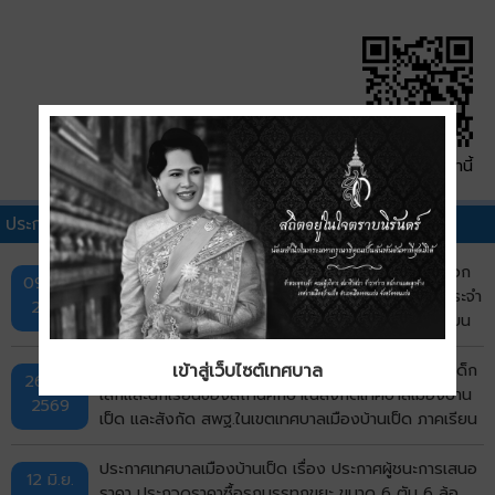
QR Code หน้านี้
ประกาศผู้ชนะการเสนอราคาอื่นๆ
ประกาศผลผู้ชนะการจัดซื้อจัดจ้างหรือผู้ได้รับการคัดเลือก
09 ก.ค.
และสาระสำคัญของสัญญาหรือข้อตกลงเป็นหนังสือ ประจำ
2569
ไตรมาสที่ 3 (เดือนเมษายน พ.ศ.2569 ถึง เดือนมิถุนายน
พ.ศ.2569)
ประกาศผู้ชนะการเสนอราคา ซื้ออาหารเสริม (นม) ให้แก่เด็ก
เข้าสู่เว็บไซต์เทศบาล
26 มิ.ย.
เล็กและนักเรียนของสถานศึกษาในสังกัดเทศบาลเมืองบ้าน
2569
เป็ด และสังกัด สพฐ.ในเขตเทศบาลเมืองบ้านเป็ด ภาคเรียน
ที่ 1/2569 โดยวิธีเฉพาะเจาะจง
ประกาศเทศบาลเมืองบ้านเป็ด เรื่อง ประกาศผู้ชนะการเสนอ
12 มิ.ย.
ราคา ประกวดราคาซื้อรถบรรทุกขยะ ขนาด 6 ตัน 6 ล้อ