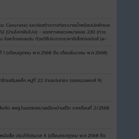
ltic Concrete) และก่อสร้างวางท่อระบายน้ำพร้อมบ่อพักและ
ลข 12 (บ้านโคกฟันโปง) - แยกทางหลวงหมายเลข 230 (ทาง
่น จังหวัดขอนแก่น ด้วยวิธีประกวดราคาอิเล็กทรอนิกส์ (e-
ี่ 1 (เดือนตุลาคม พ.ศ.2568 ถึง เดือนธันวาคม พ.ศ.2568)
ีตเสริมเหล็ก หมู่ที่ 22 บ้านแก่นทอง (ซอยนวลหงส์ 9)
สังกัด สพฐ.ในเขตเทศบาลเมืองบ้านเป็ด ภาคเรียนที่ 2/2568
เป็นหนังสือ ประจำไตรมาส 4 (เดือนกรกฎาคม พ.ศ.2568 ถึง