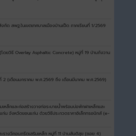
สังกัด สพฐ.ในเขตเทศบาลเมืองบ้านเป็ด ภาคเรียนที่ 1/2569
ดยวิธี Overlay Asphaltic Concrete) หมู่ที่ 19 บ้านกังวาน
ที่ 2 (เดือนมกราคม พ.ศ.2569 ถึง เดือนมีนาคม พ.ศ.2569)
มเหล็กและก่อสร้างวางท่อระบายน้ำพร้อมบ่อพักฝาเหล็กและ
แก่น จังหวัดขอนแก่น ด้วยวิธีประกวดราคาอิเล็กทรอนิกส์ (e-
งวีคอนกรีตเสริมเหล็ก หมู่ที่ 11 บ้านสันติสุข (ซอย 4)