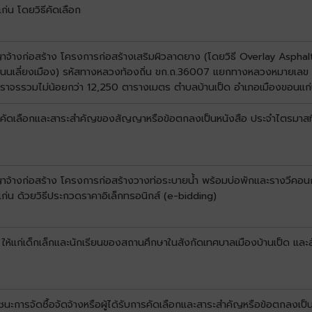
่น โดยวิธีคัดเลือก
ญาจ้างก่อสร้าง โครงการก่อสร้างเสริมผิวลาดยาง (โดยวิธี Overlay Aspha
ึงถนนเลี่ยงเมือง) รหัสทางหลวงท้องถิ่น ขก.ถ.36007 แยกทางหลวงหมายเ
ที่ผิวจราจรรวมไม่น้อยกว่า 12,250 ตารางเมตร ตำบลบ้านเป็ด อำเภอเมืองขอนแก
บการคัดเลือกและสาระสำคัญของสัญญาหรือข้อตกลงเป็นหนังสือ ประจำไตรมาสท
าจ้างก่อสร้าง โครงการก่อสร้างวางท่อระบายน้ำ พร้อมบ่อพักและรางวีคอนกร
่น ด้วยวิธีประกวดราคาอิเล็กทรอนิกส์ (e-bidding)
 ให้แก่เด็กเล็กและนักเรียนของสถานศึกษาในสังกัดเทศบาลเมืองบ้านเป็ด และ
้ชนะการจัดซื้อจัดจ้างหรือผู้ได้รับการคัดเลือกและสาระสำคัญหรือข้อตกลง