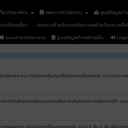
ี่ยวกับองค์กร
แผนการดำเนินงาน
ศูนย์ข้อมูลข่า
นที่ท่องเที่ยว
- ช่องทางสำหรับการแจ้งเบาะแสป้ายโฆษณาหรือสิ
ระบบสารบรรณกลาง
ฐานข้อมูลตำบลบ้านเป็ด
Logi
บการคัดเลือกและสาระสำคัญของสัญญาหรือข้อตกลงเป็นหนังสือ ประจำไตรมาสท
 ให้แก่เด็กเล็กและนักเรียนของสถานศึกษาในสังกัดเทศบาลเมืองบ้านเป็ด และ
นะการเสนอราคา ประกวดราคาซื้อรถบรรทุกขยะ ขนาด 6 ตัน 6 ล้อ ปริมาตรกระบ