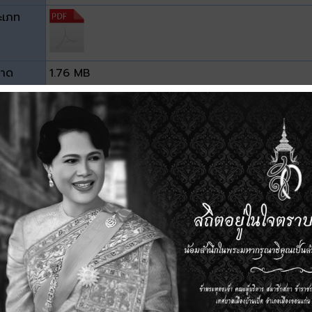
ะเภท
าด
1.76 MB
วน์โหลด