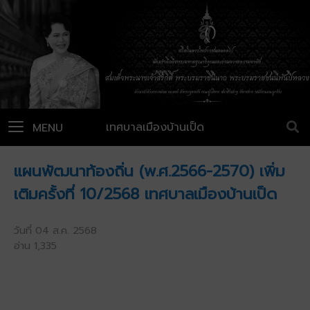
เทศบาลเมืองบ้านเป็ด
MENU
แผนพัฒนาท้องถิ่น (พ.ศ.2566-2570) เพิ่ม
เติมครั้งที่ 10/2568 เทศบาลเมืองบ้านเป็ด
วันที่ 04 ส.ค. 2568
อ่าน 1,335