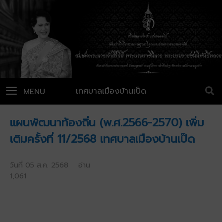
เทศบาลเมืองบ้านเป็ด
MENU
แผนพัฒนาท้องถิ่น (พ.ศ.2566-2570) เพิ่ม
เติมครั้งที่ 11/2568 เทศบาลเมืองบ้านเป็ด
วันที่ 05 ส.ค. 2568 อ่าน
1,061