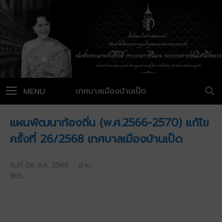
เทศบาลเมืองบ้านเป็ด
MENU
แผนพัฒนาท้องถิ่น (พ.ศ.2566-2570) แก้ไข
ครั้งที่ 26/2568 เทศบาลเมืองบ้านเป็ด
วันที่ 06 ส.ค. 2568 อ่าน
865