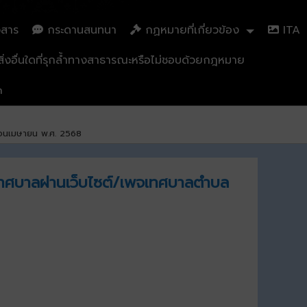
วสาร
กระดานสนทนา
กฏหมายที่เกี่ยวข้อง
ITA
่งอื่นใดที่รุกล้ำทางสาธารณะหรือไม่ชอบด้วยกฎหมาย
n
ดือนเมษายน พ.ศ. 2568
งเทศบาลผ่านเว็บไซต์/เพจเทศบาลตำบล