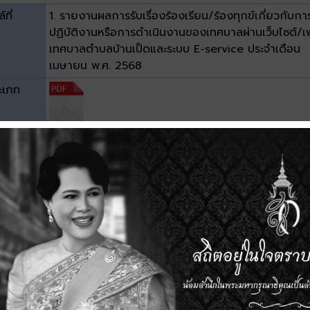
์ที่
1. รายงานผลการรับเรื่องร้องเรียน/ร้องทุกข์เกี่ยวกับกา
ปฏิบัติงานหรือการดำเนินงานของเทศบาลผ่านเว็บไซต์/เ
เทศบาลตำบลบ้านเป็ดและระบบ E-service ประจำเดือน
เมษายน พ.ศ. 2568
ะเภท
าด
0.97 MB
วน์โหลด