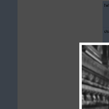
ไฟล
ปร
ขน
ดา