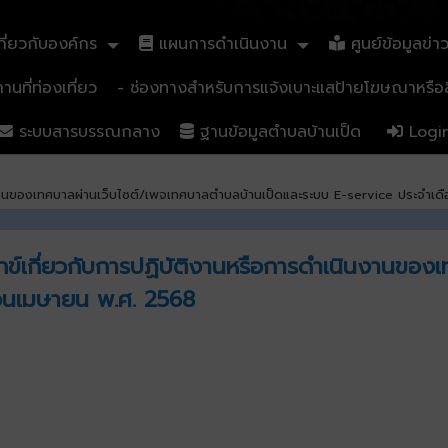
ี่ยวกับองค์กร
แผนการดำเนินงาน
ศูนย์ข้อมูลข่า
นที่ท่องเที่ยว
- ช่องทางสำหรับการแจ้งเบาะแสป้ายโฆษณาหรือสิ
ระบบสารบรรณกลาง
ฐานข้อมูลตำบลบ้านเป็ด
Logi
นินงานของเทศบาลผ่านเว็บไซต์/เพจเทศบาลตำบลบ้านเป็ดและระบบ E-service ประจำเ
ุกข์เกี่ยวกับการปฏิบัติงานหรือการดำเนินงานขอ
ือนเมษายน พ.ศ. 2568