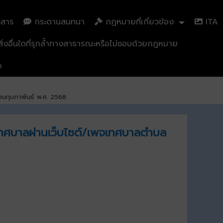
วสาร
กระดานสนทนา
กฏหมายที่เกี่ยวข้อง
ITA
่งอื่นใดที่รุกล้ำทางสาธารณะหรือไม่ชอบด้วยกฎหมาย
n
อนกุมภาพันธ์ พ.ศ. 2568
งเทศบาลผ่านเว็บไซต์/เพจเทศบาลตำบล