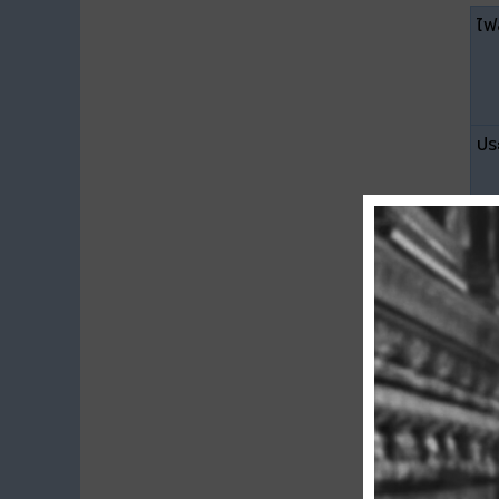
ไฟล
ปร
ขน
ดา