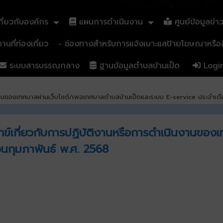
ี่ยวกับองค์กร
แผนการดำเนินงาน
ศูนย์ข้อมูลข่า
นที่ท่องเที่ยว
- ช่องทางสำหรับการแจ้งเบาะแสป้ายโฆษณาหรือสิ
ระบบสารบรรณกลาง
ฐานข้อมูลตำบลบ้านเป็ด
Logi
ินงานของเทศบาลผ่านเว็บไซต์/เพจเทศบาลตำบลบ้านเป็ดและระบบ E-service ประจำเดื
ุกข์เกี่ยวกับการปฏิบัติงานหรือการดำเนินงานขอ
อนกุมภาพันธ์ พ.ศ. 2568