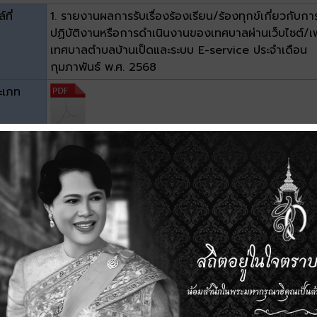
์ที่
1. รายงานผลการรับเรื่องร้องเรียน/ร้องทุกข์เกี่ยวกับกา
ปฏิบัติงานหรือการดำเนินงานของเทศบาลผ่านเว็บไซต์/เ
เทศบาลตำบลบ้านเป็ดและระบบ E-service ประจำเดือน
กุมภาพันธ์ พ.ศ. 2568
ะเภท
าด
1.47 MB
วน์โหลด