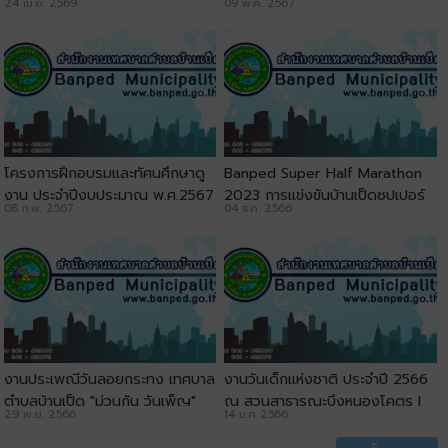
24 เม.ย. 2569
09 พ.ค. 2567
โครงการฝึกอบรมและทัศนศึกษาดู
ฺBanped Super Half Marathon
งาน ประจำปีงบประมาณ พ.ศ.2567
2023 การแข่งขันบ้านเป็ดซุปเปอร์
08 ก.พ. 2567
04 ธ.ค. 2566
l เทศบาลตำบลบ้านเป็ด
ฮาร์ฟมาราธอน ครั้งที่ 12
งานประเพณีวันลอยกระทง เทศบาล
งานวันเด็กแห่งชาติ ประจำปี 2566
ตำบลบ้านเป็ด "ม่วนกัน วันเพ็ญ"
ณ สวนสาธารณะบึงหนองโคตร l
29 พ.ย. 2566
14 ม.ค 2566
ประจำปี 2566 ณ สวนสาธารณะบึง
เทศบาลตำบลบ้านเป็ด
หนองโคตร