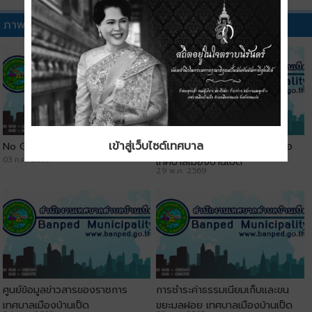
ภาพวิดีทัศน์อื่นๆ
เข้าสู่เว็บไซต์เทศบาล
No Gift Policy
ประชาสัมพันธ์ช่องทางการติดต่อ
03 ก.ค. 2569
เทศบาลเมืองบ้านเป็ด
29 พ.ค. 2569
ศูนย์ข้อมูลข่าวสารของราชการ
การชำระค่าธรรมเนียมเก็บและขน
เทศบาลเมืองบ้านเป็ด
ขยะมูลฝอย เทศบาลเมืองบ้านเป็ด