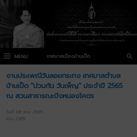
เทศบาลเมืองบ้านเป็ด
MENU
งานประเพณีวันลอยกระทง เทศบาลตำบล
บ้านเป็ด "ม่วนกัน วันเพ็ญ" ประจำปี 2565
ณ สวนสาธารณะบึงหนองโคตร
วันที่ 08 พ.ย. 2565
อ่าน 2,815