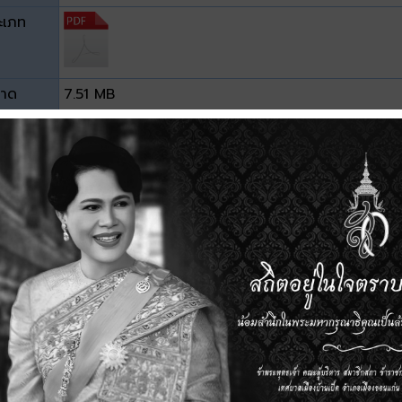
ะเภท
าด
7.51 MB
วน์โหลด