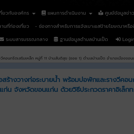
ี่ยวกับองค์กร
แผนการดำเนินงาน
ศูนย์ข้อมูลข่า
นที่ท่องเที่ยว
- ช่องทางสำหรับการแจ้งเบาะแสป้ายโฆษณาหรือสิ
ระบบสารบรรณกลาง
ฐานข้อมูลตำบลบ้านเป็ด
Logi
คอนกรีตเสริมเหล็ก หมู่ที่ 11 บ้านสันติสุข (ซอย 1) ตำบลบ้านเป็ด อำเภอเมืองขอ
้างวางท่อระบายน้ำ พร้อมบ่อพักและรางวีคอนกรีตเ
ก่น จังหวัดขอนแก่น ด้วยวิธีประกวดราคาอิเล็กท