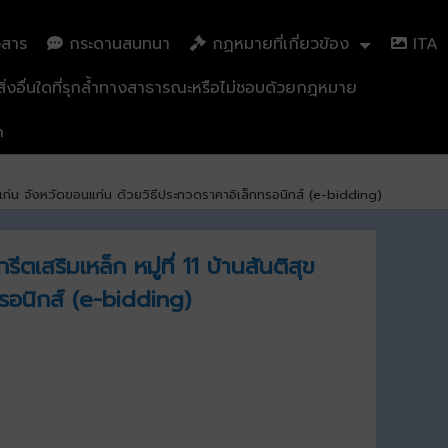
วสาร
กระดานสนทนา
กฏหมายที่เกี่ยวข้อง
ITA
่งอื่นใดที่รุกล้ำทางสาธารณะหรือไม่ชอบด้วยกฎหมาย
n
นแก่น จังหวัดขอนแก่น ด้วยวิธีประกวดราคาอิเล็กทรอนิกส์ (e-bidding)
สริมเหล็ก หมู่ที่ 11 บ้านสันติสุข
รอนิกส์ (e-bidding)