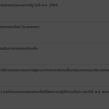
ารของหน่วยงานภาครัฐ ในปี พ.ศ. 2569
ลอกหลวงออนไลน์ (Scammer)
่งเสริมการปกครองท้องถิ่น
ละวิธีการสรรหากรรมการผู้แทนภาคประชาสังคมเป็นกรรมการธรรมาภิบาลจังห
k) องค์กรปกครองส่วนท้องถิ่นที่มีผลการปฏิบัติงานดีเด่น ประจำปี พ.ศ. ๒๕