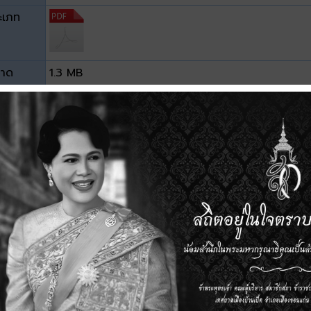
ะเภท
าด
1.3 MB
วน์โหลด