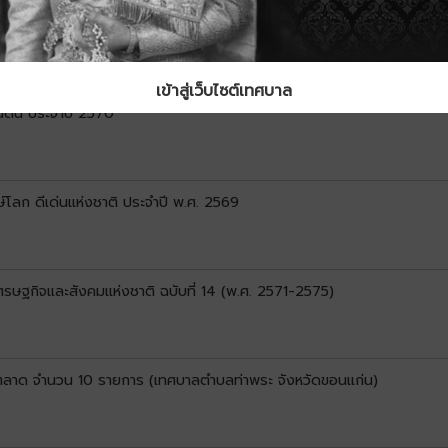
9–2573)
เข้าสู่เว็บไซต์เทศบาล
ดิน ประจำปี 2570
์โลก ดีเด่นแห่งชาติ ประจำปี พ.ศ. 2569
ษฐกิจและสังคมแห่งชาติ ฉบับที่ 14 (พ.ศ. 2571-2575)
ดตลาด จำนวน 10 รายการ (เทศบาลตำบลท่าพระ จังหวัดขอนแก่น)