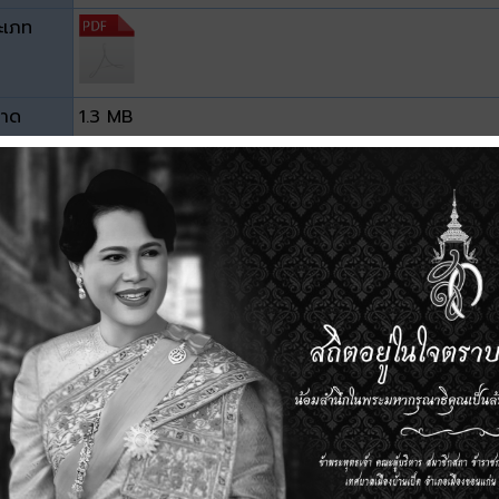
ะเภท
าด
1.3 MB
วน์โหลด