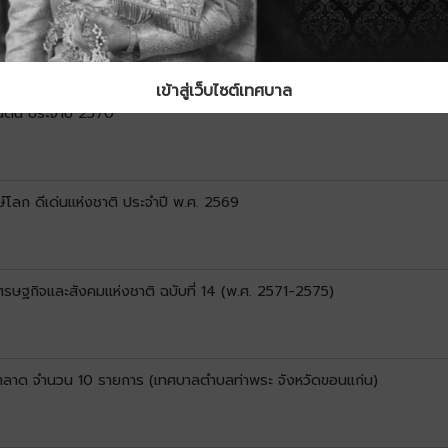
9–2573)
เข้าสู่เว็บไซต์เทศบาล
ดิน ประจำปี 2570
์โลก ดีเด่นแห่งชาติ ประจำปี พ.ศ. 2569
ษฐกิจและสังคมแห่งชาติ ฉบับที่ 14 (พ.ศ. 2571-2575)
ดตลาด จำนวน 10 รายการ (เทศบาลตำบลท่าพระ จังหวัดขอนแก่น)