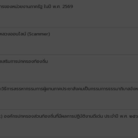
ารของหน่วยงานภาครัฐ ในปี พ.ศ. 2569
ลอกหลวงออนไลน์ (Scammer)
่งเสริมการปกครองท้องถิ่น
ละวิธีการสรรหากรรมการผู้แทนภาคประชาสังคมเป็นกรรมการธรรมาภิบาลจังห
k) องค์กรปกครองส่วนท้องถิ่นที่มีผลการปฏิบัติงานดีเด่น ประจำปี พ.ศ. ๒๕