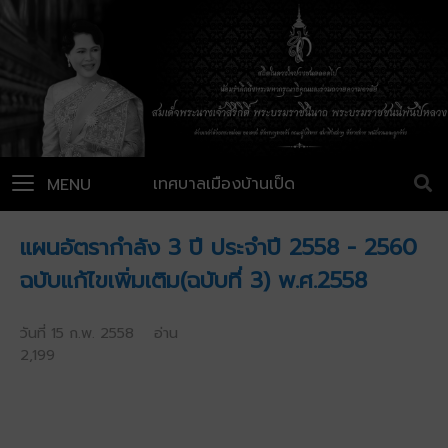
เทศบาลเมืองบ้านเป็ด
MENU
แผนอัตรากำลัง 3 ปี ประจำปี 2558 - 2560
ฉบับแก้ไขเพิ่มเติม(ฉบับที่ 3) พ.ศ.2558
วันที่ 15 ก.พ. 2558 อ่าน
2,199