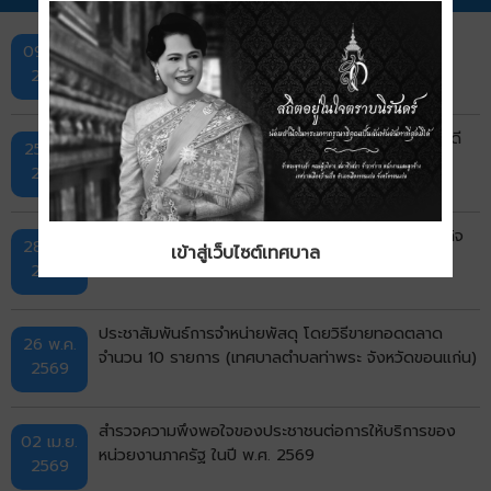
ประชาสัมพันธ์ การสรรหาปราชญ์เกษตรของแผ่นดิน
09 ก.ค.
ประจำปี 2570
2569
ประชาสัมพันธ์การประกวดอาสาสมัครท้องถิ่นรักษ์โลก ดี
25 มิ.ย.
เด่นแห่งชาติ ประจำปี พ.ศ. 2569
2569
ร่วมแสดงความคิดเห็นต่อร่างกรอบแผนพัฒนาเศรษฐกิจ
28 พ.ค.
เข้าสู่เว็บไซต์เทศบาล
และสังคมแห่งชาติ ฉบับที่ 14 (พ.ศ. 2571-2575)
2569
ประชาสัมพันธ์การจำหน่ายพัสดุ โดยวิธีขายทอดตลาด
26 พ.ค.
จำนวน 10 รายการ (เทศบาลตำบลท่าพระ จังหวัดขอนแก่น)
2569
สำรวจความพึงพอใจของประชาชนต่อการให้บริการของ
02 เม.ย.
หน่วยงานภาครัฐ ในปี พ.ศ. 2569
2569