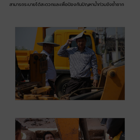
สามารถระบายได้สะดวกและเพื่อป้องกันปัญหาน้ำท่วมขังซ้ำซาก