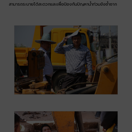
สามารถระบายได้สะดวกและเพื่อป้องกันปัญหาน้ำท่วมขังซ้ำซาก