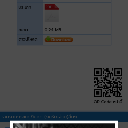
ประเภท
ขนาด
0.24 MB
ดาวน์โหลด
QR Code หน้านี้
รายงานกระแสเงินสด (งบรับ-จ่าย)อื่นๆ