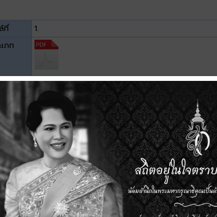
์ที่
1.
ะเภท
าด
2.72 MB
วน์โหลด