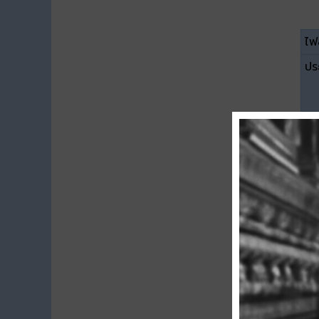
ไฟล
ปร
ขน
ดา