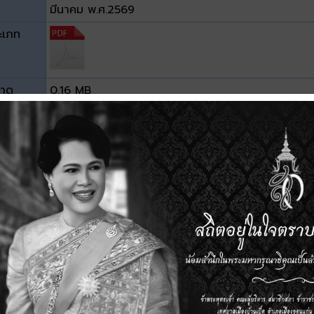
มีนาคม พ.ศ.2569
ะเภท
าด
0.16 MB
วน์โหลด