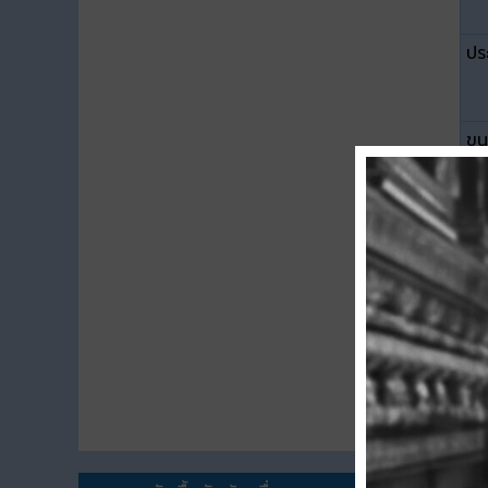
ปร
ขน
ดา