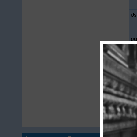
ปร
ขน
ดา