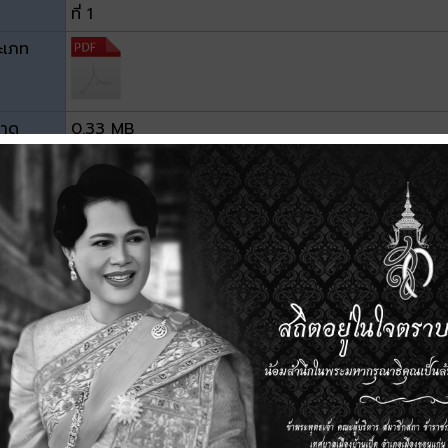
ที่ 1
ะเภท
าด
0.33 MB
วน์โหลด