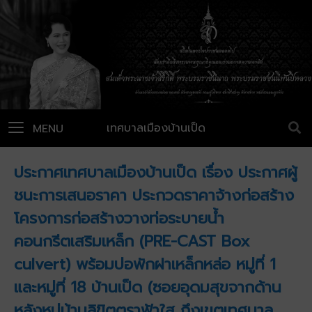
เทศบาลเมืองบ้านเป็ด
MENU
ประกาศเทศบาลเมืองบ้านเป็ด เรื่อง ประกาศผู้
ชนะการเสนอราคา ประกวดราคาจ้างก่อสร้าง
โครงการก่อสร้างวางท่อระบายน้ำ
คอนกรีตเสริมเหล็ก (PRE-CAST Box
culvert) พร้อมบ่อพักฝาเหล็กหล่อ หมู่ที่ 1
และหมู่ที่ 18 บ้านเป็ด (ซอยอุดมสุขจากด้าน
หลังหมู่บ้านลิขิตตราฟ้าใส ถึงเขตเทศบาล