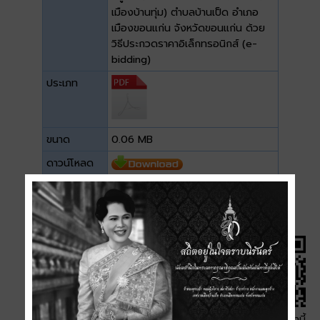
เมืองบ้านทุ่ม) ตำบลบ้านเป็ด อำเภอ
เมืองขอนแก่น จังหวัดขอนแก่น ด้วย
วิธีประกวดราคาอิเล็กทรอนิกส์ (e-
bidding)
ประเภท
ขนาด
0.06 MB
ดาวน์โหลด
QR Code หน้านี้