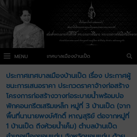
เทศบาลเมืองบ้านเป็ด
MENU
ประกาศเทศบาลเมืองบ้านเป็ด เรื่อง ประกาศผู้
ชนะการเสนอราคา ประกวดราคาจ้างก่อสร้าง
โครงการก่อสร้างวางท่อระบายน้ำพร้อมบ่อ
พักคอนกรีตเสริมเหล็ก หมู่ที่ 3 บ้านเป็ด (จาก
พื้นที่นานายพงษ์ศักดิ์ หาญสุริย์ ต่อจากหมู่ที่
1 บ้านเป็ด ถึงห้วยน้ำเค็ม) ตำบลบ้านเป็ด
อำเภอเมืองขอนแก่น จังหวัดขอนแก่น ด้วย