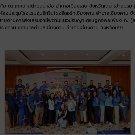
ู้ภัย ณ เทศบาลตำบลนาอ้อ อำเภอเมืองเลย จังหวัดเลย เข้าอบรม เรื
ห้องประชุมโรงแรมอุ่นรักริมโขงรีสอร์ทเชียงคาน อำเภอเชียงคาน จั
บรรยายด้านการส่งเสริมอาชีพตามแนวปรัชญาเศรษฐกิจพอเพียง ณ (ส
ชียงคาน เทศบาลตำบลเชียงคาน อำเภอเชียงคาน จังหวัดเลย