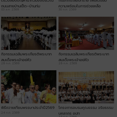
ตรวจสอบปัญหาน้ำท่วมขังบริเวณ
กรอกกระสอบทราย เพื่อเตรียม
ถนนสายบ้านเป็ด–บ้านทุ่ม
ความพร้อมในการช่วยเหลือ
03 ส.ค. 2569
30 ก.ค. 2569
ประชาชน
กิจกรรมเฉลิมพระเกียรติพระบาท
กิจกรรมเฉลิมพระเกียรติพระบาท
สมเด็จพระเจ้าอยู่หัว
สมเด็จพระเจ้าอยู่หัว
28 ก.ค. 2569
28 ก.ค. 2569
พิธีถวายเทียนพรรษาประจำปี2569
โครงการอบรมคุณธรรม จริยธรรม
24 ก.ค. 2569
บุคลากร อปท
23 ก.ค. 2569