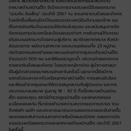
บริหาร สมาชิกสภาเทศบาล หัวหน้าส่วนราชการและพนักงาน
เทศบาลตำบลบ้านเป็ด จัดโครงการงานประเพณีวันลอยกระทง
“ม่วนกัน วันเพ็ญ” ประจำปี 2567 ณ สวนสาธารณบึงหนองโคตร
โดยจัดขึ้นเพื่ออนุรักษ์วัฒนธรรมประเพณีอันดีงามของไทย และ
เป็นการส่งเสริมวัฒนธรรมให้แก่คนในชุมชน และสนับสนุนการจัด
กิจกรรมตามประเพณีและวัฒนธรรมต่างๆ ภายในงานมีกิจกรรม
เดินขบวนแห่กระทงโดยคณะผู้บริหาร สมาชิกสภาเทศบาล หัวหน้า
ส่วนราชการ พนักงานเทศบาล และขบวนแห่ของทั้ง 23 หมู่บ้าน
ต่อด้วยการแสดงรำขอขมาพระแม่คงคาจากชุมชนตำบลบ้านเป็ด
จำนวนกว่า 500 คน และพิธีขอขมาบูชาน้ำ บริเวณท่าลอยกระทง
ชายหาดริมบึงหนองโคตร โดยปราชญ์ชาวบ้าน ผู้นำทางศาสนา
เป็นผู้นำกล่าวขอขมาพระแม่คงคาในครั้งนี้ นอกจากนี้ยังมีการ
แสดงโปรงลางจากโรงเรียนเทศบาลบ้านเป็ด การแสดงขับร้อง
และฟ้อนรำจากชุมชนมาให้ความสนุกสนานกับผู้ร่วมงาน และการ
ประกวดนางนพมาศ รุ่นอายุ 18 - 30 ปี ทั้งนี้เทศบาลตำบลบ้าน
เป็ด ขอขอบคุณ สถานีตำรวจภูธรบ้านเป็ด และฝ่ายปกครอง
อ.เมืองขอนแก่น ที่มาช่วยอำนวยความสะดวกและการจราจร ร่วม
ถึงพ่อค้า แม่ค้า และประชาชนมาร่วมงานลอยกระทงและจับจ่ายซื้อ
ของตลอดเส้นทางถนนหาดทรายริมบึงหนองโคตร ตลอดการจัด
งานประเพณีลอยกระทงของเทศบาลตำบลบ้านเป็ด ประจำปี 2567
ในครั้งนี้