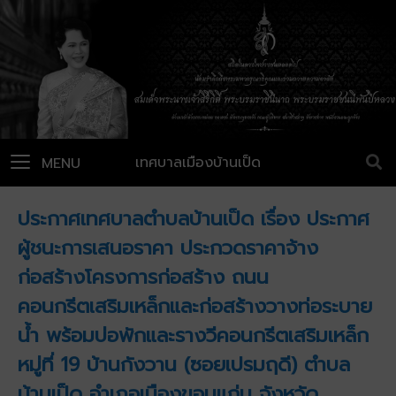
เทศบาลเมืองบ้านเป็ด
MENU
ประกาศเทศบาลตำบลบ้านเป็ด เรื่อง ประกาศ
ผู้ชนะการเสนอราคา ประกวดราคาจ้าง
ก่อสร้างโครงการก่อสร้าง ถนน
คอนกรีตเสริมเหล็กและก่อสร้างวางท่อระบาย
น้ำ พร้อมบ่อพักและรางวีคอนกรีตเสริมเหล็ก
หมู่ที่ 19 บ้านกังวาน (ซอยเปรมฤดี) ตำบล
บ้านเป็ด อำเภอเมืองขอนแก่น จังหวัด