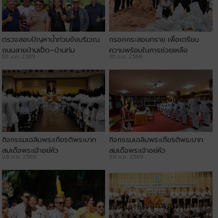
ตรวจสอบปัญหาน้ำท่วมขังบริเวณ
กรอกกระสอบทราย เพื่อเตรียม
ถนนสายบ้านเป็ด–บ้านทุ่ม
ความพร้อมในการช่วยเหลือ
03 ส.ค. 2569
30 ก.ค. 2569
ประชาชน
กิจกรรมเฉลิมพระเกียรติพระบาท
กิจกรรมเฉลิมพระเกียรติพระบาท
สมเด็จพระเจ้าอยู่หัว
สมเด็จพระเจ้าอยู่หัว
28 ก.ค. 2569
28 ก.ค. 2569