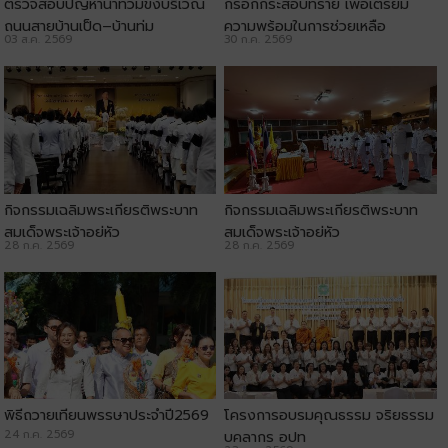
ตรวจสอบปัญหาน้ำท่วมขังบริเวณ
กรอกกระสอบทราย เพื่อเตรียม
ถนนสายบ้านเป็ด–บ้านทุ่ม
ความพร้อมในการช่วยเหลือ
03 ส.ค. 2569
30 ก.ค. 2569
ประชาชน
กิจกรรมเฉลิมพระเกียรติพระบาท
กิจกรรมเฉลิมพระเกียรติพระบาท
สมเด็จพระเจ้าอยู่หัว
สมเด็จพระเจ้าอยู่หัว
28 ก.ค. 2569
28 ก.ค. 2569
พิธีถวายเทียนพรรษาประจำปี2569
โครงการอบรมคุณธรรม จริยธรรม
24 ก.ค. 2569
บุคลากร อปท