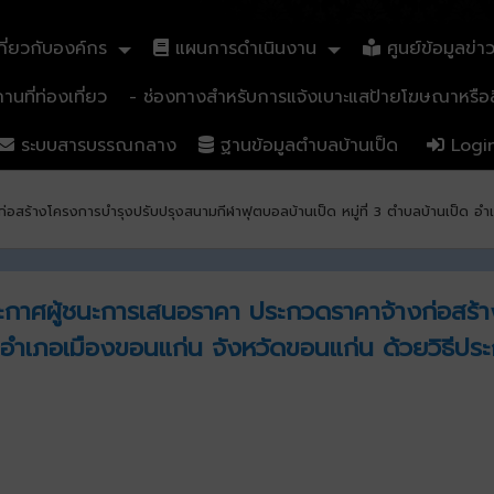
ี่ยวกับองค์กร
แผนการดำเนินงาน
ศูนย์ข้อมูลข่า
นที่ท่องเที่ยว
- ช่องทางสำหรับการแจ้งเบาะแสป้ายโฆษณาหรือสิ
ระบบสารบรรณกลาง
ฐานข้อมูลตำบลบ้านเป็ด
Logi
อสร้างโครงการบำรุงปรับปรุงสนามกีฬาฟุตบอลบ้านเป็ด หมู่ที่ 3 ตำบลบ้านเป็ด อำ
ระกาศผู้ชนะการเสนอราคา ประกวดราคาจ้างก่อสร้
็ด อำเภอเมืองขอนแก่น จังหวัดขอนแก่น ด้วยวิธีปร