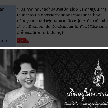
์ที่
1. ประกาศเทศบาลตำบลบ้านเป็ด เรื่อง ประกาศผู้ชนะการ
เสนอราคา ประกวดราคาจ้างก่อสร้างโครงการบำรุง
ปรับปรุงสนามกีฬาฟุตบอลบ้านเป็ด หมู่ที่ 3 ตำบลบ้านเป็
อำเภอเมืองขอนแก่น จังหวัดขอนแก่น ด้วยวิธีประกวดร
อิเล็กทรอนิกส์ (e-bidding)
ะเภท
าด
0.06 MB
วน์โหลด