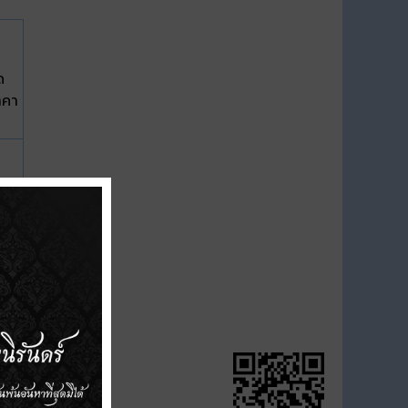
ด
าคา