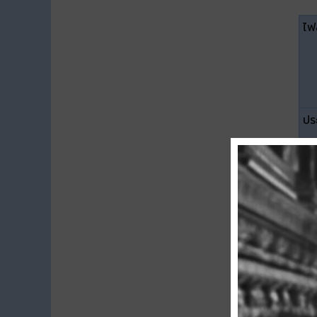
ไฟล
ปร
ขน
ดา