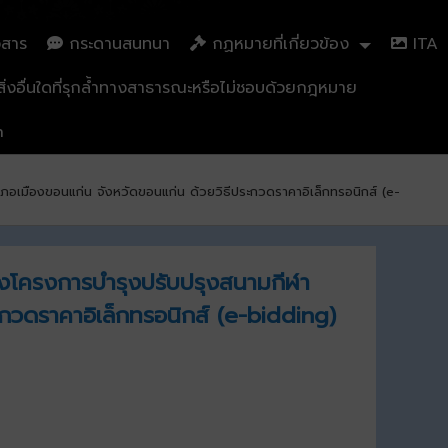
วสาร
กระดานสนทนา
กฏหมายที่เกี่ยวข้อง
ITA
่งอื่นใดที่รุกล้ำทางสาธารณะหรือไม่ชอบด้วยกฎหมาย
n
เภอเมืองขอนแก่น จังหวัดขอนแก่น ด้วยวิธีประกวดราคาอิเล็กทรอนิกส์ (e-
างโครงการบำรุงปรับปรุงสนามกีฬา
ะกวดราคาอิเล็กทรอนิกส์ (e-bidding)