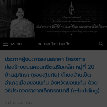
เทศบาลเมืองบ้านเป็ด
MENU
ประกาศผู้ชนะการเสนอราคา โครงการ
ก่อสร้างถนนคอนกรีตเสริมเหล็ก หมู่ที่ 20
บ้านสุภัทรา (ซอยสุโขทัย) ตำบลบ้านเป็ด
อำเภอเมืองขอนแก่น จังหวัดขอนแก่น ด้วย
วิธีประกวดราคาอิเล็กทรอนิกส์ (e-bidding)
วันที่ 28 พ.ย. 2566