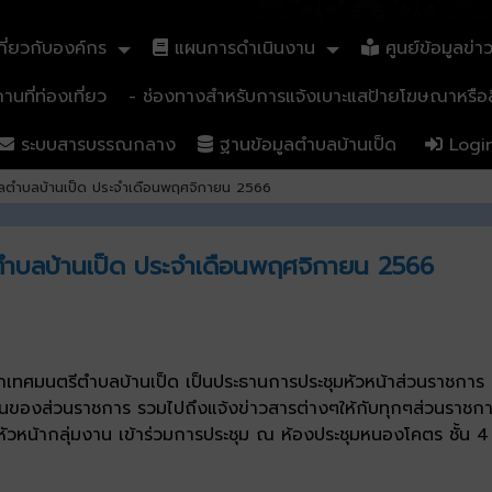
ี่ยวกับองค์กร
แผนการดำเนินงาน
ศูนย์ข้อมูลข่า
นที่ท่องเที่ยว
- ช่องทางสำหรับการแจ้งเบาะแสป้ายโฆษณาหรือสิ
ระบบสารบรรณกลาง
ฐานข้อมูลตำบลบ้านเป็ด
Logi
าลตำบลบ้านเป็ด ประจำเดือนพฤศจิกายน 2566
ตำบลบ้านเป็ด ประจำเดือนพฤศจิกายน 2566
ยกเทศมนตรีตำบลบ้านเป็ด เป็นประธานการประชุมหัวหน้าส่วนราชกา
นของส่วนราชการ รวมไปถึงแจ้งข่าวสารต่างๆให้กับทุกๆส่วนราชกา
วหน้ากลุ่มงาน เข้าร่วมการประชุม ณ ห้องประชุมหนองโคตร ชั้น 