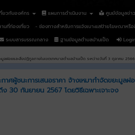
ี่ยวกับองค์กร
แผนการดำเนินงาน
ศูนย์ข้อมูลข่า
นที่ท่องเที่ยว
- ช่องทางสำหรับการแจ้งเบาะแสป้ายโฆษณาหรือสิ
ระบบสารบรรณกลาง
ฐานข้อมูลตำบลบ้านเป็ด
Logi
ะมูลฝอยและสิ่งปฏิกูลภายในเขตเทศบาลตำบลบ้านเป็ด ระหว่างวันที่ 3 ตุลาคม 256
ระกาศผู้ชนะการเสนอราคา จ้างเหมากำจัดขยะมูลฝ
6 ถึง 30 กันยายน 2567 โดยวิธีเฉพาะเจาะจง