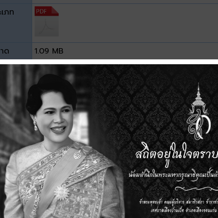
ะเภท
าด
1.09 MB
วน์โหลด